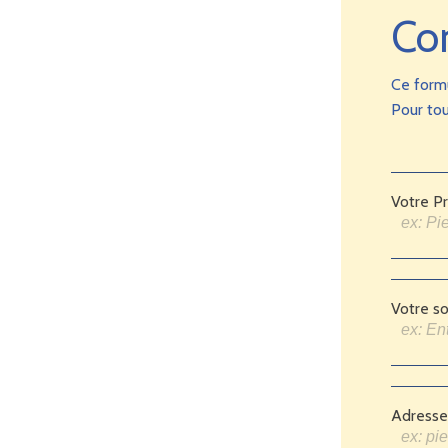
Co
Ce form
Pour tou
Votre P
Votre so
Adresse