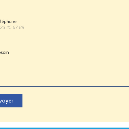
éléphone
esoin
voyer