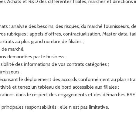
pes Achats et R&D des différentes filiales, marchés et directions in
ats : analyse des besoins, des risques, du marché fournisseurs, de 
s rubriques : appels d'offres, contractualisation, Master data, tarif
ntrats au plus grand nombre de filiales ;
e de marché,
ons demandées par le business ;
sibilité des informations de vos contrats catégories ;
rnisseurs ;
n sécurisant le déploiement des accords conformément au plan stra
ivité et tenez un tableau de bord accessible aux filiales ;
érations dans le respect des engagements et des démarches RSE 
incipales responsabilités ; elle n'est pas limitative.