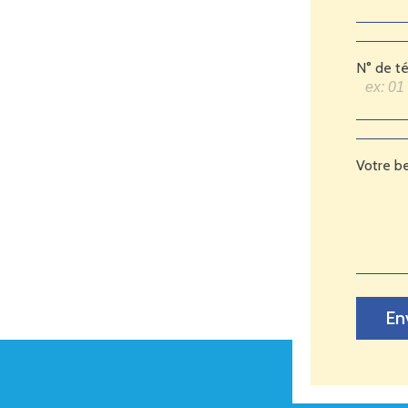
N° de t
Votre b
En