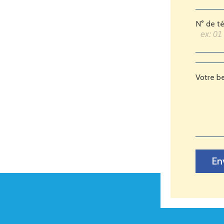
N° de t
Votre b
En