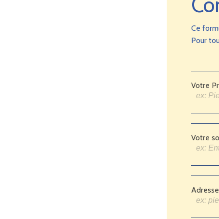
Co
Ce form
Pour tou
Votre P
Votre so
Adresse