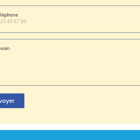
éléphone
esoin
voyer