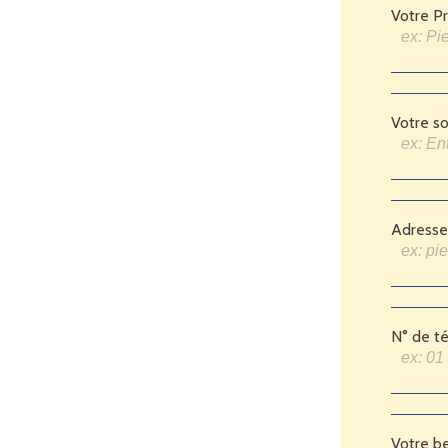
Votre P
Votre so
Adresse
N° de t
Votre b