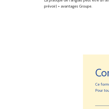
La pratique de l'anglais peut être un a
prévoir) + avantages Groupe.
Co
Ce form
Pour tou