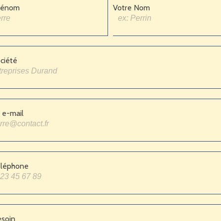
rénom
Votre Nom
ciété
 e-mail
éléphone
esoin