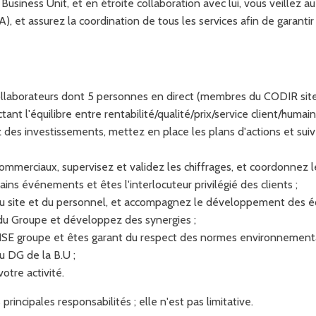
 Business Unit, et en étroite collaboration avec lui, vous veillez
 et assurez la coordination de tous les services afin de garantir l
llaborateurs dont 5 personnes en direct (membres du CODIR site
nt l'équilibre entre rentabilité/qualité/prix/service client/humain
 des investissements, mettez en place les plans d'actions et suiv
mmerciaux, supervisez et validez les chiffrages, et coordonnez le
ains événements et êtes l'interlocuteur privilégié des clients ;
du site et du personnel, et accompagnez le développement des équ
 du Groupe et développez des synergies ;
SE groupe et êtes garant du respect des normes environnementale
 DG de la B.U ;
otre activité.
incipales responsabilités ; elle n'est pas limitative.