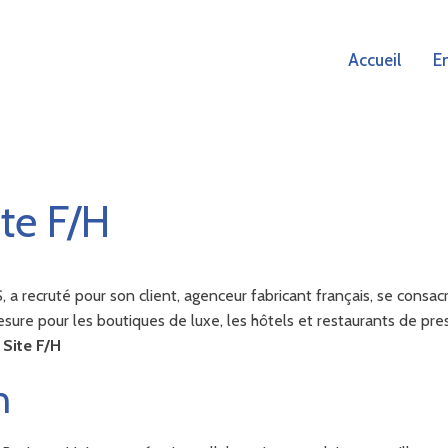
Accueil
E
ite F/H
recruté pour son client, agenceur fabricant français, se consa
 pour les boutiques de luxe, les hôtels et restaurants de prest
 Site F/H
n