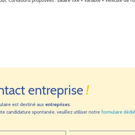
tout. Conditions proposées : salaire fixe + variable + véhicule de
ntact entreprise
!
ulaire est destiné aux
entreprises
.
te candidature spontanée, veuillez utiliser notre
formulaire dédi