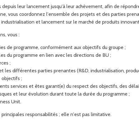
epuis leur lancement jusqu'à leur achèvement, afin de répondre 
line, vous coordonnez l'ensemble des projets et des parties prenan
 industrialisation et lancement sur le marché de produits innovant
ns, vous :
gies de programme, conformément aux objectifs du groupe ;
ables du programme en lien avec les directions de BU ;
rces ;
t les différentes parties prenantes (R&D, industrialisation, produ
objectifs ;
rents services et êtes garant(e) du respect des objectifs, des déla
risques et leur évolution durant toute la durée du programme ;
iness Unit.
incipales responsabilités ; elle n'est pas limitative.