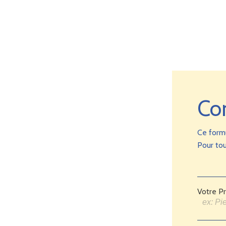
Co
Ce form
Pour tou
Votre P