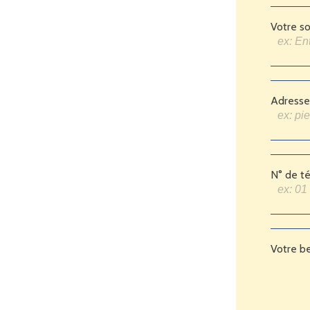
Votre so
Adresse
N° de t
Votre b