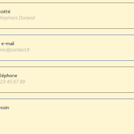
ciété
 e-mail
éléphone
esoin