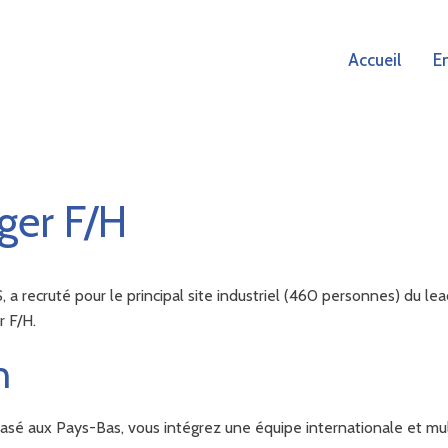
Accueil
E
ger F/H
recruté pour le principal site industriel (460 personnes) du lea
r F/H.
n
asé aux Pays-Bas, vous intégrez une équipe internationale et mult