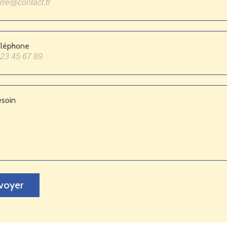
éléphone
esoin
voyer