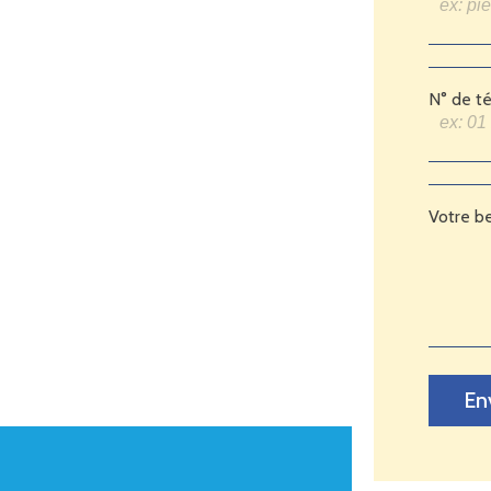
N° de t
Votre b
En