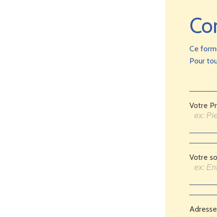
Co
Ce form
Pour tou
Votre P
Votre so
Adresse