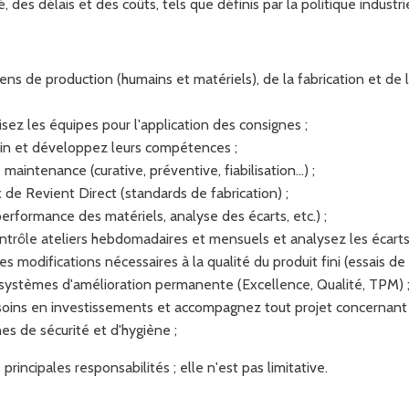
é, des délais et des coûts, tels que définis par la politique industrie
ns de production (humains et matériels), de la fabrication et de 
isez les équipes pour l'application des consignes ;
ain et développez leurs compétences ;
aintenance (curative, préventive, fiabilisation…) ;
x de Revient Direct (standards de fabrication) ;
performance des matériels, analyse des écarts, etc.) ;
trôle ateliers hebdomadaires et mensuels et analysez les écarts
 modifications nécessaires à la qualité du produit fini (essais de
systèmes d'amélioration permanente (Excellence, Qualité, TPM) 
soins en investissements et accompagnez tout projet concernant l'
nes de sécurité et d'hygiène ;
incipales responsabilités ; elle n'est pas limitative.