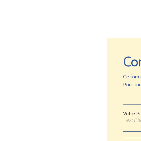
Co
Ce form
Pour tou
Votre P