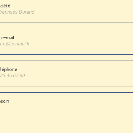
ciété
 e-mail
éléphone
esoin