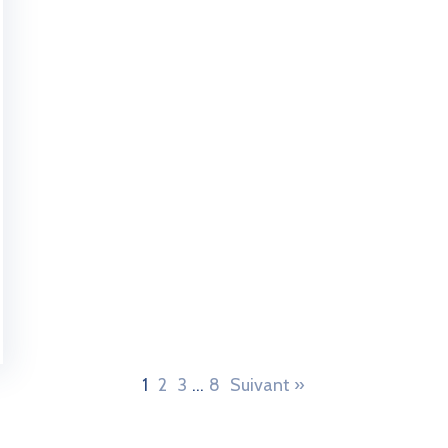
1
2
3
…
8
Suivant »