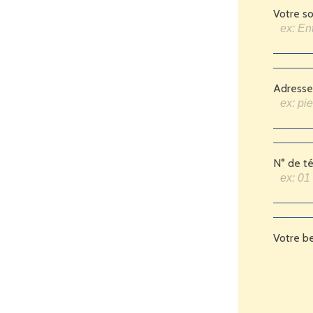
Votre so
Adresse
N° de t
Votre b